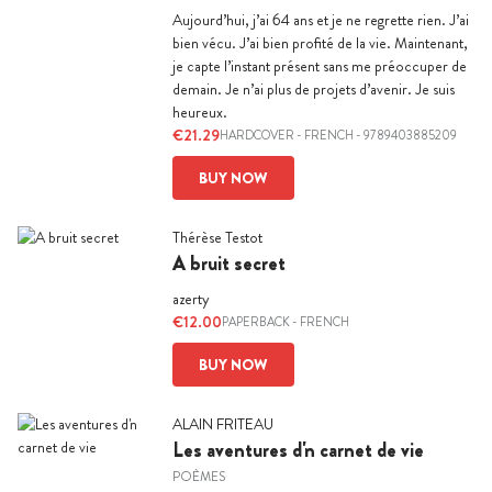
Aujourd’hui, j’ai 64 ans et je ne regrette rien. J’ai
bien vécu. J’ai bien profité de la vie. Maintenant,
je capte l’instant présent sans me préoccuper de
demain. Je n’ai plus de projets d’avenir. Je suis
heureux.
€21.29
HARDCOVER
-
FRENCH
- 9789403885209
BUY NOW
Thérèse Testot
A bruit secret
azerty
€12.00
PAPERBACK
-
FRENCH
BUY NOW
ALAIN FRITEAU
Les aventures d'n carnet de vie
POÈMES