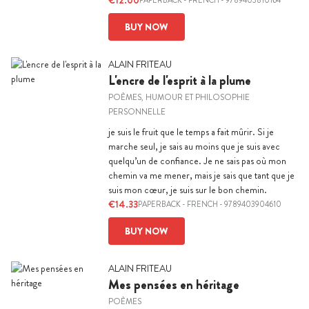
€12.00
PAPERBACK
-
FRENCH
- 9789403810164
BUY NOW
ALAIN FRITEAU
L'encre de l'esprit à la plume
POÈMES, HUMOUR ET PHILOSOPHIE
PERSONNELLE
je suis le fruit que le temps a fait mûrir. Si je
marche seul, je sais au moins que je suis avec
quelqu’un de confiance. Je ne sais pas où mon
chemin va me mener, mais je sais que tant que je
suis mon cœur, je suis sur le bon chemin.
€14.33
PAPERBACK
-
FRENCH
- 9789403904610
BUY NOW
ALAIN FRITEAU
Mes pensées en héritage
POÈMES