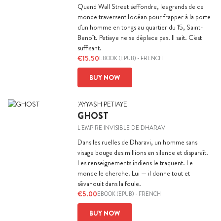
Quand Wall Street s'effondre, les grands de ce
monde traversent l'océan pour frapper à la porte
d'un homme en tongs au quartier du 15, Saint-
Benoît. Petiaye ne se déplace pas. Il sait. C'est
suffisant.
€15.50
EBOOK (EPUB)
-
FRENCH
BUY NOW
'AYYASH PETIAYE
GHOST
L'EMPIRE INVISIBLE DE DHARAVI
Dans les ruelles de Dharavi, un homme sans
visage bouge des millions en silence et disparaît.
Les renseignements indiens le traquent. Le
monde le cherche. Lui — il donne tout et
s'évanouit dans la foule.
€5.00
EBOOK (EPUB)
-
FRENCH
BUY NOW