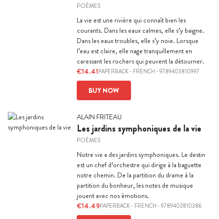
POÈMES
La vie est une rivière qui connaît bien les
courants. Dans les eaux calmes, elle s’y baigne.
Dans les eaux troubles, elle s’y noie. Lorsque
l’eau est claire, elle nage tranquillement en
caressant les rochers qui peuvent la détourner.
€14.41
PAPERBACK
-
FRENCH
- 9789403810997
BUY NOW
ALAIN FRITEAU
Les jardins symphoniques de la vie
POÈMES
Notre vie a des jardins symphoniques. Le destin
est un chef d’orchestre qui dirige à la baguette
notre chemin. De la partition du drame à la
partition du bonheur, les notes de musique
jouent avec nos émotions.
€14.49
PAPERBACK
-
FRENCH
- 9789403810386