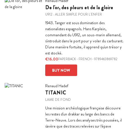
Renaud Hadef
De l'or, des pleurs et de la gloire
U912 : ALLER SIMPLE POUR L'ENFER
1943. Tanger est sous domination des
nationalistes espagnols. Hans Karplein,
commandant du U912, un sous-marin allemand,
s'introduit dans le port pour y voler du carburant.
D'une manière fortuite, il apprend qu'un trésor y
est stocké.
€16.00
PAPERBACK
-
FRENCH
- 9789463869782
BUY NOW
Renaud Hadef
TITANIC
LAME DE FOND
Une mission archéologique française découvre
les restes d'un drakkar au large des bancs de
Terre-Neuve. Lors des analyses très poussées, il
s'avère que des traces relevées sur l'épave