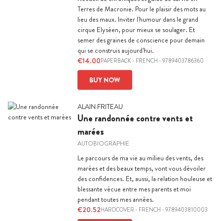
Terres de Macronie. Pour le plaisir des mots au
lieu des maux. Inviter l'humour dans le grand
cirque Elyséen, pour mieux se soulager. Et
semer des graines de conscience pour demain
qui se construis aujourd'hui.
€14.00
PAPERBACK
-
FRENCH
- 9789403786360
BUY NOW
ALAIN FRITEAU
Une randonnée contre vents et
marées
AUTOBIOGRAPHIE
Le parcours de ma vie au milieu des vents, des
marées et des beaux temps, vont vous dévoiler
des confidences. Et, aussi, la relation houleuse et
blessante vécue entre mes parents et moi
pendant toutes mes années.
€20.52
HARDCOVER
-
FRENCH
- 9789403810003