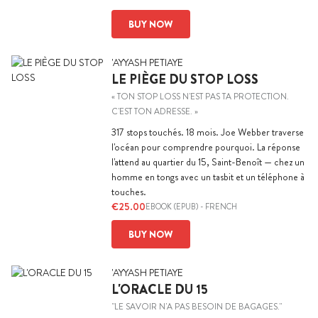
BUY NOW
'AYYASH PETIAYE
LE PIÈGE DU STOP LOSS
« TON STOP LOSS N'EST PAS TA PROTECTION.
C'EST TON ADRESSE. »
317 stops touchés. 18 mois. Joe Webber traverse
l'océan pour comprendre pourquoi. La réponse
l'attend au quartier du 15, Saint-Benoît — chez un
homme en tongs avec un tasbit et un téléphone à
touches.
€25.00
EBOOK (EPUB)
-
FRENCH
BUY NOW
'AYYASH PETIAYE
L'ORACLE DU 15
"LE SAVOIR N'A PAS BESOIN DE BAGAGES."