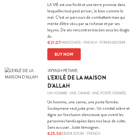
LA VIE est une forêt et une terre promise dans
lesquelles tout peut arriver, le bien comme le
mal. C’est un parcours de combattant mais qui
mérite d'être vécu par sa richesse et par ses
leçons. De ses rencontres tracées sous les doigts
du
€21.07
HARDCOVER
-
FRENCH
- 9789403820989
BUY NOW
'AYYASH PETIAYE
L'EXILÉ DE LA MAISON
D'ALLAH
UN HOMME. UNE CANNE. UNE PORTE FERMÉE.
Un homme, une canne, une porte fermée.
Souleymane veut juste prier. Un constat sobre et
digne sur l'exclusion silencieuse que vivent les
personnes handicapées dans nos lieux de culte.
Sans accuser. Juste témoigner.
€25.50
EBOOK (EPUB)
-
FRENCH