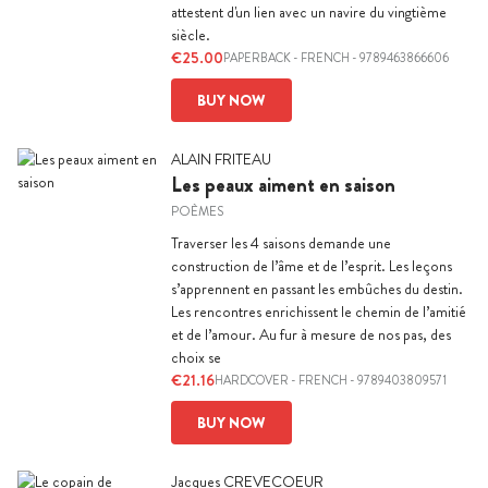
attestent d'un lien avec un navire du vingtième
siècle.
€25.00
PAPERBACK
-
FRENCH
- 9789463866606
BUY NOW
ALAIN FRITEAU
Les peaux aiment en saison
POÈMES
Traverser les 4 saisons demande une
construction de l’âme et de l’esprit. Les leçons
s’apprennent en passant les embûches du destin.
Les rencontres enrichissent le chemin de l’amitié
et de l’amour. Au fur à mesure de nos pas, des
choix se
€21.16
HARDCOVER
-
FRENCH
- 9789403809571
BUY NOW
Jacques CREVECOEUR