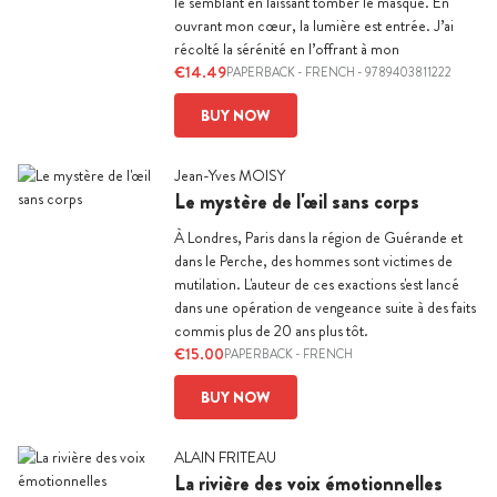
le semblant en laissant tomber le masque. En
ouvrant mon cœur, la lumière est entrée. J’ai
récolté la sérénité en l’offrant à mon
€14.49
PAPERBACK
-
FRENCH
- 9789403811222
BUY NOW
Jean-Yves MOISY
Le mystère de l'œil sans corps
À Londres, Paris dans la région de Guérande et
dans le Perche, des hommes sont victimes de
mutilation. L'auteur de ces exactions s'est lancé
dans une opération de vengeance suite à des faits
commis plus de 20 ans plus tôt.
€15.00
PAPERBACK
-
FRENCH
BUY NOW
ALAIN FRITEAU
La rivière des voix émotionnelles