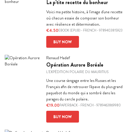
La p'tite recette du bonheur
Voici ma petite histoire, à l'image d'une recette
où chacun essaie de composer son bonheur
avec résilience et détermination.
€4.50
EBOOK (EPUB)
-
FRENCH
- 9789403815923
BUY NOW
Renaud Hadef
Opération Aurore Boréale
L'EXPÉDITION POLAIRE DU MAURITIUS
Une course s'engage entre les Russes et les
Français afin de retrouver l'épave du plus grand
paquebot du monde qui a sombré dans les
parages du cercle polaire.
€19.00
PAPERBACK
-
FRENCH
- 9789463869980
BUY NOW