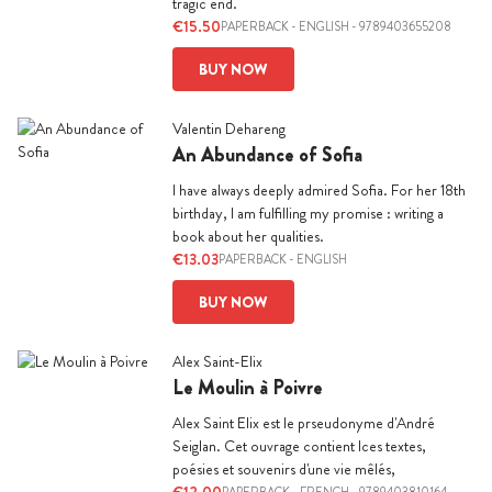
tragic end.
€15.50
PAPERBACK
-
ENGLISH
- 9789403655208
BUY NOW
Valentin Dehareng
An Abundance of Sofia
I have always deeply admired Sofia. For her 18th
birthday, I am fulfilling my promise : writing a
book about her qualities.
€13.03
PAPERBACK
-
ENGLISH
BUY NOW
Alex Saint-Elix
Le Moulin à Poivre
Alex Saint Elix est le prseudonyme d'André
Seiglan. Cet ouvrage contient lces textes,
poésies et souvenirs d'une vie mêlés,