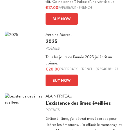
tôt. Coïncidence ? Indice d’une vérité plus
€17.00
PAPERBACK
-
FRENCH
BUY NOW
Antoine Moreau
2025
POÈMES
Tous les jours de l'année 2025 j'ai écrit un
poème.
€20.00
PAPERBACK
-
FRENCH
- 9789403811123
BUY NOW
ALAIN FRITEAU
L'existence des âmes éveillées
POÈMES
Grâce à l’âme, j’ai détruit mes écorces pour
libérer les émotions. J’ai effacé le mensonge et