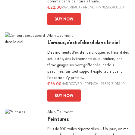
comme par la peinture à l'huile.
€22.00
PAPERBACK
-
FRENCH
- 9782955460504
BUY NOW
Alain Daumont
L'amour, c'est d'abord dans le ciel
Des moments d’existence croqués au hasard des
actualités, des évènements du quotidien, des
témoignages souvent griffonnés, parfois
peaufinés, sur tout support exploitable quand
l’occasion s’y prêtait…
€36.00
HARDCOVER
-
FRENCH
- 9782917105740
BUY NOW
Alain Daumont
Peintures
Plus de 100 toiles répertoriées... Un jour, on me