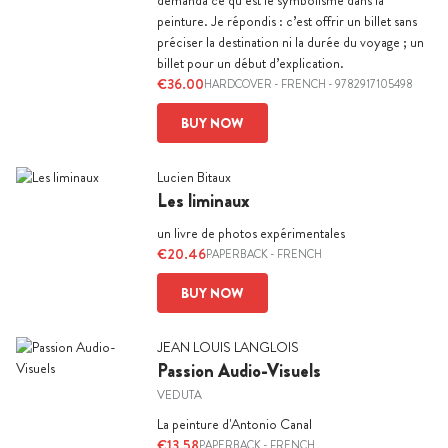
demanda ce qu’est le symbolisme dans la
peinture. Je répondis : c’est offrir un billet sans
préciser la destination ni la durée du voyage ; un
billet pour un début d’explication.
€36.00
HARDCOVER
-
FRENCH
- 9782917105498
BUY NOW
Lucien Bitaux
Les liminaux
un livre de photos expérimentales
€20.46
PAPERBACK
-
FRENCH
BUY NOW
JEAN LOUIS LANGLOIS
Passion Audio-Visuels
VEDUTA
La peinture d'Antonio Canal
€13.58
PAPERBACK
-
FRENCH