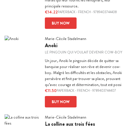
marais qui leur fournit les nénuphars, leur
principale ressource.
€14.22
PAPERBACK
-
FRENCH
- 9789403744438
BUY NOW
Marie-Cécile Stadelmann
Anoki
LE PINGOUIN QUI VOULAIT DEVENIR COW-BOY
Un jour, Anoki le pingouin décide de quitter sa
banquise pour réaliser son rêve et devenir cow-
boy. Malgré les difficultés et les obstacles, Anoki
persévère et finit par trouver sa place, prouvant
qu’avec courage et détermination, tout est possi
€11.50
PAPERBACK
-
FRENCH
- 9789403744407
BUY NOW
Marie-Cécile Stadelmann
La colline aux trois fées