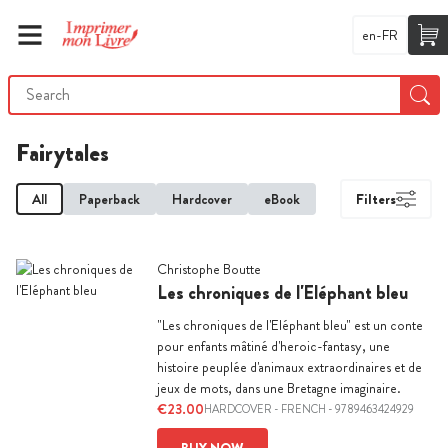
en-FR
Fairytales
All
Paperback
Hardcover
eBook
Filters
Christophe Boutte
Les chroniques de l'Eléphant bleu
"Les chroniques de l'Eléphant bleu" est un conte
pour enfants mâtiné d'heroic-fantasy, une
histoire peuplée d'animaux extraordinaires et de
jeux de mots, dans une Bretagne imaginaire.
€23.00
HARDCOVER
-
FRENCH
- 9789463424929
BUY NOW