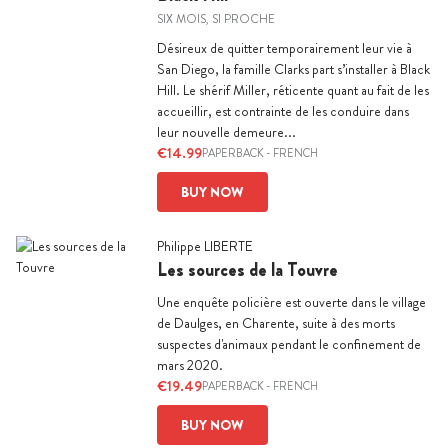
SIX MOIS, SI PROCHE
Désireux de quitter temporairement leur vie à
San Diego, la famille Clarks part s’installer à Black
Hill. Le shérif Miller, réticente quant au fait de les
accueillir, est contrainte de les conduire dans
leur nouvelle demeure...
€14.99
PAPERBACK
-
FRENCH
BUY NOW
Philippe LIBERTE
Les sources de la Touvre
Une enquête policière est ouverte dans le village
de Daulges, en Charente, suite à des morts
suspectes d'animaux pendant le confinement de
mars 2020.
€19.49
PAPERBACK
-
FRENCH
BUY NOW