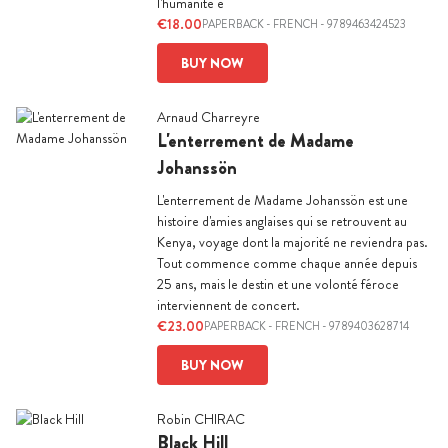
l'humanité e
€18.00
PAPERBACK
-
FRENCH
- 9789463424523
BUY NOW
Arnaud Charreyre
L'enterrement de Madame
Johanssön
L'enterrement de Madame Johanssön est une
histoire d'amies anglaises qui se retrouvent au
Kenya, voyage dont la majorité ne reviendra pas.
Tout commence comme chaque année depuis
25 ans, mais le destin et une volonté féroce
interviennent de concert.
€23.00
PAPERBACK
-
FRENCH
- 9789403628714
BUY NOW
Robin CHIRAC
Black Hill